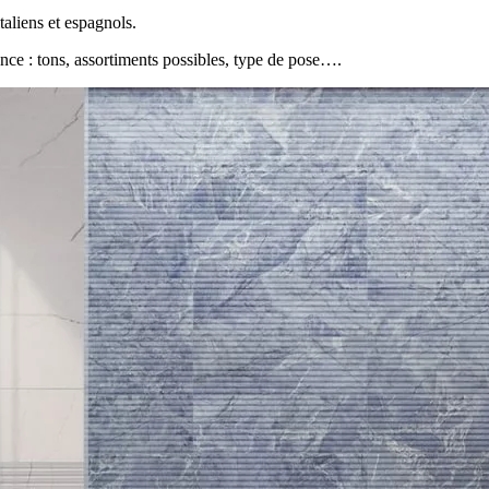
aliens et espagnols.
ence : tons, assortiments possibles, type de pose….