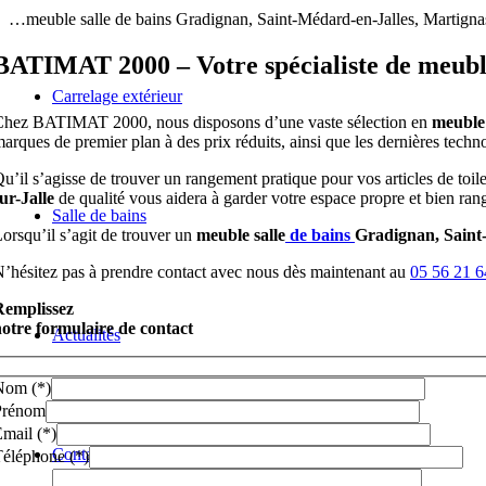
…meuble salle de bains Gradignan, Saint-Médard-en-Jalles, Martignas
BATIMAT 2000 – Votre spécialiste de meuble
Carrelage extérieur
hez BATIMAT 2000, nous disposons d’une vaste sélection en
meuble 
arques de premier plan à des prix réduits, ainsi que les dernières technol
u’il s’agisse de trouver un rangement pratique pour vos articles de toi
ur-Jalle
de qualité vous aidera à garder votre espace propre et bien ran
Salle de bains
orsqu’il s’agit de trouver un
meuble salle
de bains
Gradignan, Saint-
’hésitez pas à prendre contact avec nous dès maintenant au
05 56 21 6
Remplissez
otre formulaire de contact
Actualités
Nom (*)
Prénom
mail (*)
Contact
éléphone (*)