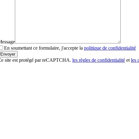
Message
En soumettant ce formulaire, j'accepte la
politique de confidentialité
Ce site est protégé par reCAPTCHA.
les règles de confidentialité
et
les 